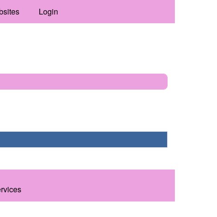
bsites
Login
ervices