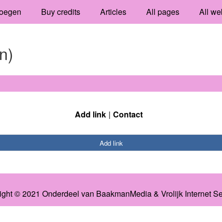
oegen
Buy credits
Articles
All pages
All we
n)
Add link
Contact
Add link
ight © 2021 Onderdeel van
BaakmanMedia
&
Vrolijk Internet S